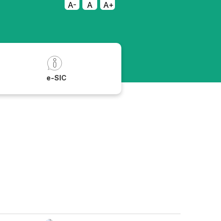
A-
A
A+
a
e-SIC