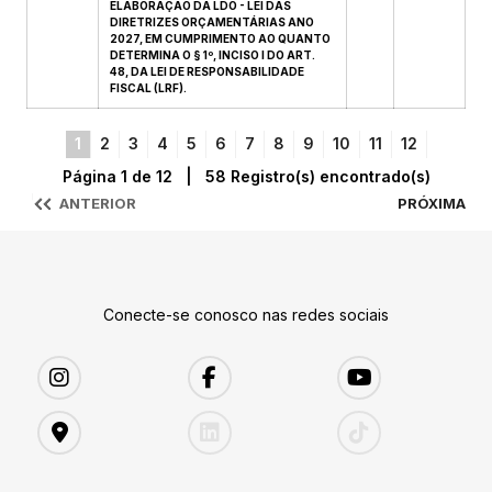
ELABORAÇÃO DA LDO - LEI DAS
DIRETRIZES ORÇAMENTÁRIAS ANO
2027, EM CUMPRIMENTO AO QUANTO
DETERMINA O § 1º, INCISO I DO ART.
48, DA LEI DE RESPONSABILIDADE
FISCAL (LRF).
1
2
3
4
5
6
7
8
9
10
11
12
Página 1 de 12 | 58 Registro(s) encontrado(s)
ANTERIOR
PRÓXIMA
Conecte-se conosco nas redes sociais