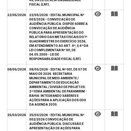
48, DA LEI DE RESPONSABILIDADE
FISCAL (LRF).
22/05/2026
22/05/2026 - EDITAL MUNICIPAL Nº
003/2026 - CONVOCAÇÃO DE
AUDIÊNCIA PÚBLICA. DISPÕE SOBRE A
CONVOCAÇÃO DE AUDIÊNCIA
PÚBLICA PARA APRESENTAÇÃO DO
RELATÓRIO DAS METAS FISCAIS DO 1º
QUADRIMESTRE DO EXERCÍCIO 2026,
EM ATENDIMENTO AO ART. 9º, § 4º DA
LEI COMPLEMENTAR Nº 101, DE
04.05.2000 - LEI DE
RESPONSABILIDADE FISCAL (LRF).
08/05/2026
08/05/2026 - EDITAL Nº 001, DE 07 DE
MAIO DE 2026. SECRETARIA
MUNICIPAL DE MEIO AMBIENTE /
DEPARTAMENTO DE EDUCAÇÃO
AMBIENTAL / DIVISÃO DE PROJETOS.
2ª FEIRA AMBIENTAL DE PARAMIRIM -
BAHIA: INTEGRANDO SABERES E
AÇÕES PARA A APLICAÇÃO DOS ODS
DA AGENDA 2030.
25/03/2026
25/03/2026 - EDITAL MUNICIPAL Nº
002/2026 CONVOCAÇÃO DE
AUDIÊNCIA PÚBLICA. DISCUSSÃO E
APRESENTAÇÃO DE AÇÕES PARA