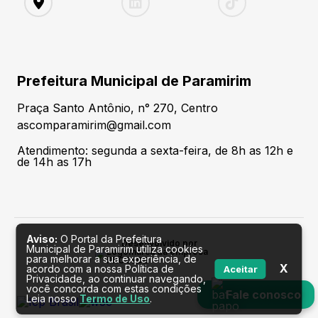
Prefeitura Municipal de Paramirim
Praça Santo Antônio, n° 270, Centro
ascomparamirim@gmail.com
Atendimento: segunda a sexta-feira, de 8h as 12h e
de 14h as 17h
Aviso:
O Portal da Prefeitura
Desenvolvido por
Municipal de Paramirim utiliza cookies
para melhorar a sua experiência, de
X
acordo com a nossa Política de
Aceitar
Privacidade, ao continuar navegando,
você concorda com estas condições
Fale conosco
Leia nosso
Termo de Uso
.