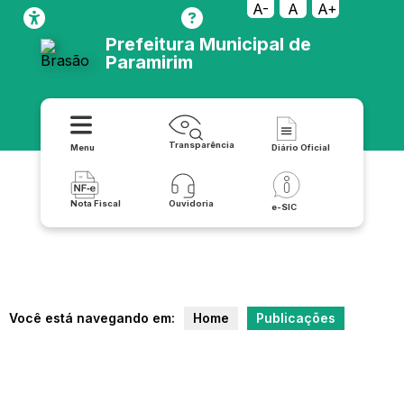
A-
A
A+
Prefeitura Municipal de
Paramirim
Transparência
Menu
Diário Oficial
Nota Fiscal
Ouvidoria
e-SIC
Você está navegando em:
Home
Publicações