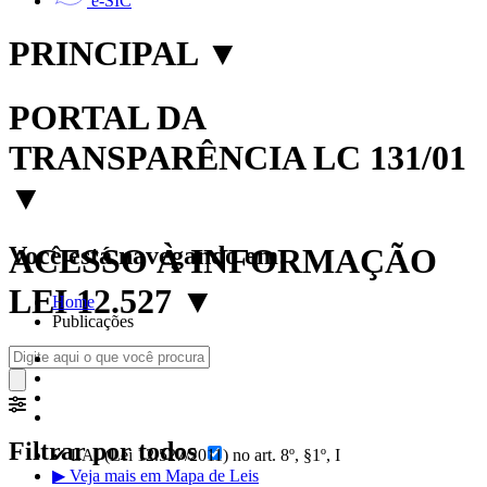
e-SIC
PRINCIPAL
▼
PORTAL DA
TRANSPARÊNCIA LC 131/01
▼
Você está navegando em:
ACESSO À INFORMAÇÃO
LEI 12.527
▼
Home
Publicações
Filtrar por todos
✔ LAI (Lei 12.527/2011) no art. 8º, §1º, I
▶ Veja mais em Mapa de Leis