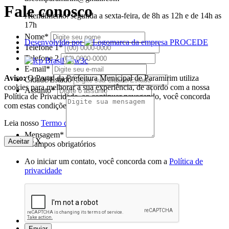
Fale conosco
Atendimento: segunda a sexta-feira, de 8h as 12h e de 14h as
17h
Nome*
Desenvolvido por
Telefone 1*
Telefone 2
E-mail*
Aviso:
O Portal da Prefeitura Municipal de Paramirim utiliza
Cidade/Estado
cookies para melhorar a sua experiência, de acordo com a nossa
Assunto*
Política de Privacidade, ao continuar navegando, você concorda
com estas condições
Leia nosso
Termo de Uso
.
Mensagem*
X
Aceitar
*Campos obrigatórios
Ao iniciar um contato, você concorda com a
Política de
privacidade