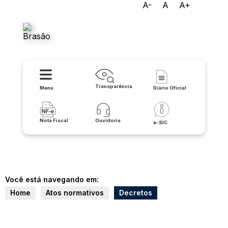
A-
A
A+
Prefeitura Municipal de
Paramirim
Transparência
Menu
Diário Oficial
Nota Fiscal
Ouvidoria
e-SIC
Você está navegando em:
Home
Atos normativos
Decretos