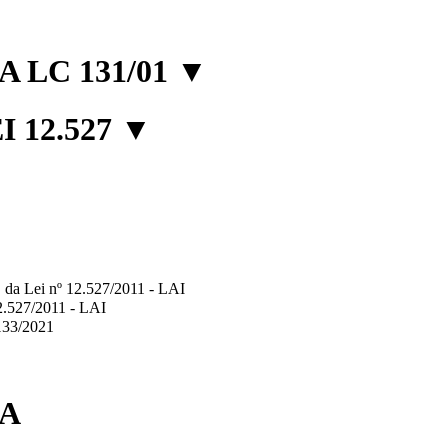
 LC 131/01
▼
 12.527
▼
2º, da Lei nº 12.527/2011 - LAI
12.527/2011 - LAI
.133/2021
IA