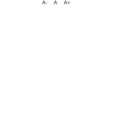
A-
A
A+