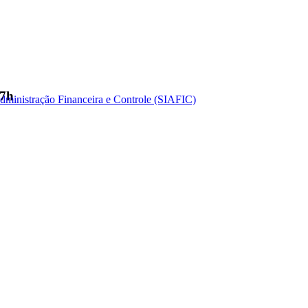
17h
dministração Financeira e Controle (SIAFIC)