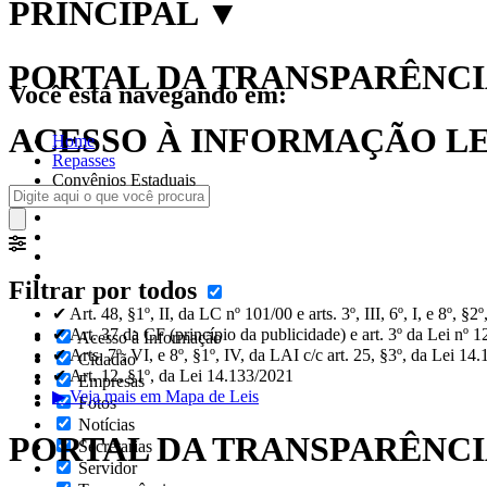
PRINCIPAL
▼
PORTAL DA TRANSPARÊNCIA
Você está navegando em:
ACESSO À INFORMAÇÃO LEI
Home
Repasses
Convênios Estaduais
Filtrar por todos
✔ Art. 48, §1º, II, da LC nº 101/00 e arts. 3º, III, 6º, I, e 8º, §
✔ Art. 37 da CF (princípio da publicidade) e art. 3º da Lei nº 
Acesso à Informação
✔ Arts. 7º, VI, e 8º, §1º, IV, da LAI c/c art. 25, §3º, da Lei 14
Cidadão
✔ Art. 12, §1º, da Lei 14.133/2021
Empresas
▶ Veja mais em Mapa de Leis
Fotos
Notícias
PORTAL DA TRANSPARÊNC
Secretarias
Servidor