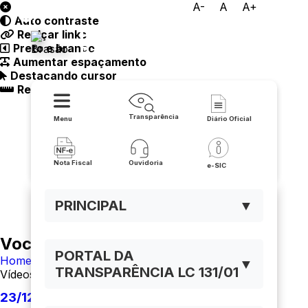
A-
A
A+
Auto contraste
Prefeitura Municipal de
Realçar links
Preto e branco
Paramirim
Aumentar espaçamento
Destacando cursor
Regua guia
Transparência
Menu
Diário Oficial
Nota Fiscal
Ouvidoria
e-SIC
PRINCIPAL
▼
Você está navegando em:
PORTAL DA
Home
▼
TRANSPARÊNCIA LC 131/01
Vídeos
23/12/2022